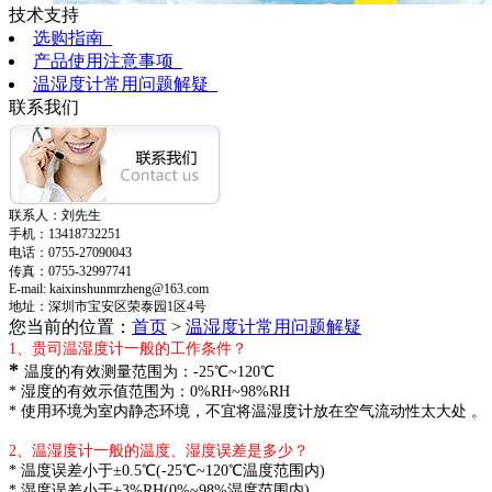
技术支持
选购指南
产品使用注意事项
温湿度计常用问题解疑
联系我们
联系人：刘先生
手机：
13418732251
电话：
0755-27090043
传真：
0755-32997741
E-mail: kaixinshunmrzheng@163.com
地址：深圳市宝安区荣泰园
1区4号
您当前的位置：
首页
>
温湿度计常用问题解疑
1、贵司温湿度计一般的工作条件？
*
温度的有效测量范围为：
-25℃~120℃
* 湿度的有效示值范围为：0%RH~98%RH
* 使用环境为室内静态环境，不宜将温湿度计放在空气流动性太大处 。
2、温湿度计一般的温度、湿度误差是多少？
* 温度误差小于±0.5℃(-25℃~120℃温度范围内)
* 湿度误差小于±3%RH(0%~98%湿度范围内)